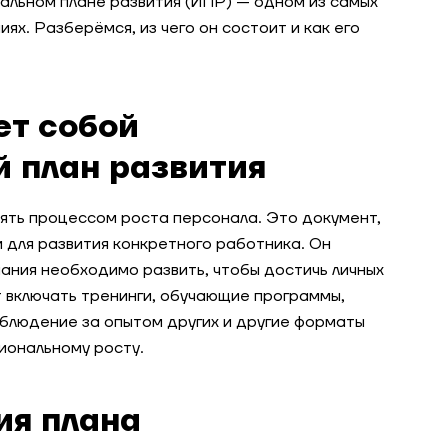
альном плане развития (ИПР) — одном из самых
ях. Разберёмся, из чего он состоит и как его
ет собой
 план развития
ять процессом роста персонала. Это документ,
 для развития конкретного работника. Он
нания необходимо развить, чтобы достичь личных
 включать тренинги, обучающие программы,
аблюдение за опытом других и другие форматы
иональному росту.
ия плана