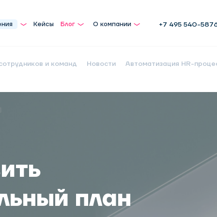
ения
Кейсы
Блог
О компании
+7 495 540-587
сотрудников и команд
Новости
Автоматизация HR-проце
вить
льный план