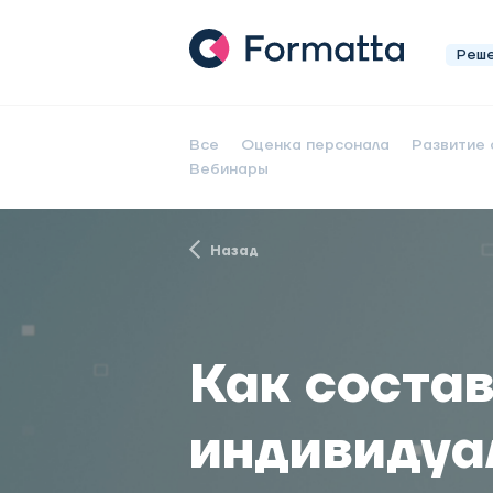
Реш
Все
Оценка персонала
Развитие 
Вебинары
Назад
Как соста
индивидуа