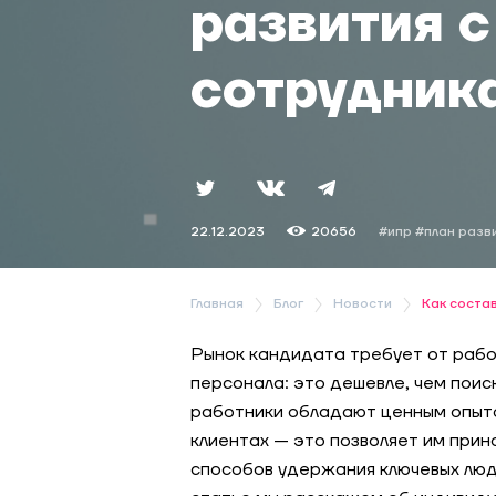
развития с
сотрудник
22.12.2023
20656
#ипр
#план разв
Главная
Блог
Новости
Как соста
Рынок кандидата требует от раб
персонала: это дешевле, чем поис
работники обладают ценным опыто
клиентах — это позволяет им прин
способов удержания ключевых люде