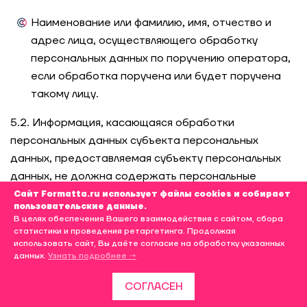
Наименование или фамилию, имя, отчество и
адрес лица, осуществляющего обработку
персональных данных по поручению оператора,
если обработка поручена или будет поручена
такому лицу.
5.2. Информация, касающаяся обработки
персональных данных субъекта персональных
данных, предоставляемая субъекту персональных
данных, не должна содержать персональные
данные, относящиеся к другим субъектам
Сайт Formatta.ru использует файлы cookies и собирает
пользовательские данные.
персональных данных, за исключением случаев,
В целях обеспечения Вашего взаимодействия с сайтом, сбора
когда имеются законные основания для раскрытия
статистики и проведения ретаргетинга. Продолжая
использовать сайт, Вы даёте согласие на обработку указанных
таких персональных данных.
данных.
Узнать подробнее →
5.3. Информация, касающаяся обработки
СОГЛАСЕН
персональных данных субъекта персональных