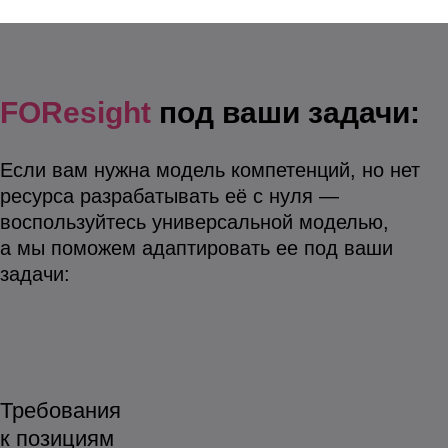
FOResight
под ваши задачи:
Если вам нужна модель компетенций, но нет
ресурса разрабатывать её с нуля —
воспользуйтесь универсальной моделью,
а мы поможем адаптировать ее под ваши
задачи:
Требования
к позициям