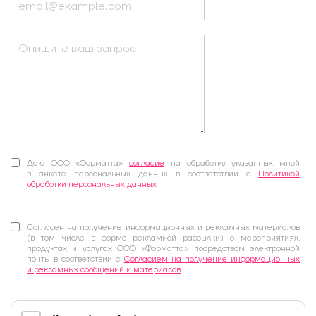
начинается с людей: кейс
комплексной оценки в IT-
компании
Даю ООО «Форматта»
согласие
на обработку указанных мной
в анкете персональных данных в соответствии с
Политикой
Как за 2 часа найти гэпы в
обработки персональных данных
методологии профкомпетенций и
скорректировать архитектуру
Согласен на получение информационных и рекламных материалов
оценки
(в том числе в форме рекламной рассылки) о мероприятиях,
продуктах и услугах ООО «Форматта» посредством электронной
почты в соответствии с
Согласием на получение информационных
и рекламных сообщений и материалов