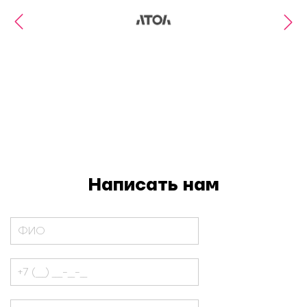
Когда отбор начинается с
целевой модели: кейс оценки на
входе в индустриальном
аутсорсинге
Написать нам
Когда трансформация