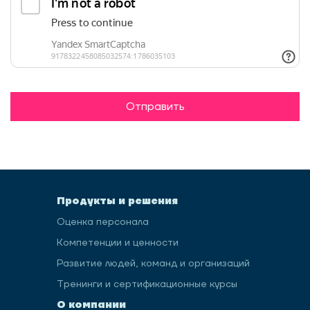
Прозрачные карьерные треки для
Отправить
IT-компании
Продукты и решения
Оценка персонала
Как подобрать
Компетенции и ценности
персонализированную программу
Развитие людей, команд и организаций
обучения для большого
Тренинги и сертификационные курсы
количества сотрудников
О компании