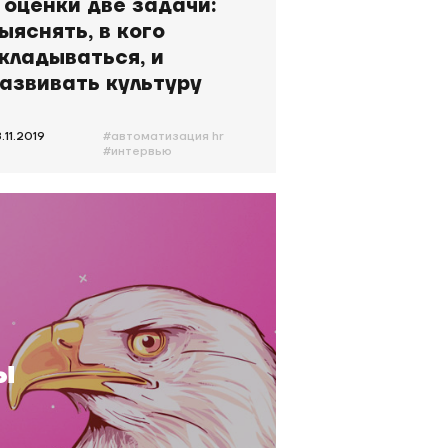
 оценки две задачи:
ыяснять, в кого
кладываться, и
азвивать культуру
иалога
.11.2019
#автоматизация hr
#интервью
#автоматизация
оценки
#павлов
ы