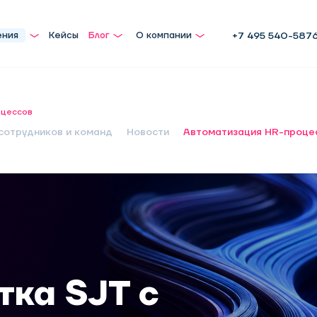
ения
Кейсы
Блог
О компании
+7 495 540-587
оцессов
сотрудников и команд
Новости
Автоматизация HR-проце
тка SJT с