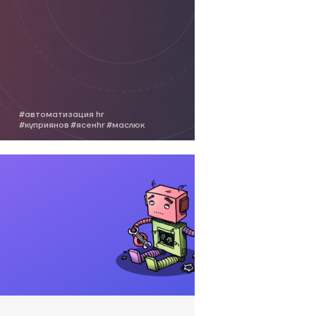
#автоматизация hr
#куприянов
#ясенhr
#маслюк
#wtf_hr