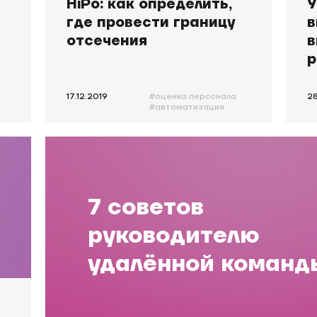
HiPo: как определить,
У
где провести границу
в
отсечения
в
р
д
17.12.2019
#оценка персонала
28
#автоматизация
оценки
#hipo
#павлов
7 советов
руководителю
удалённой команд