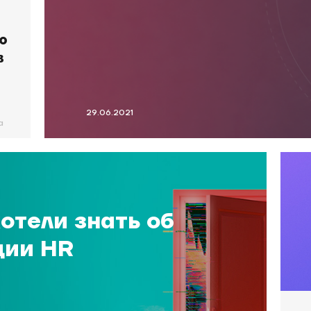
ю
в
29.06.2021
а
хотели знать об
ции HR