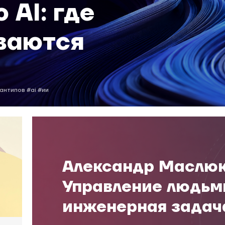
AI: где
ваются
ости нейросети
ается работа
антипов
#ai
#ии
а
Александр Маслюк
Управление людьм
инженерная задач