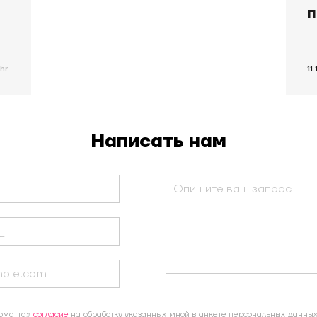
п
hr
11
Написать нам
рматта»
согласие
на обработку указанных мной в анкете персональных данных 