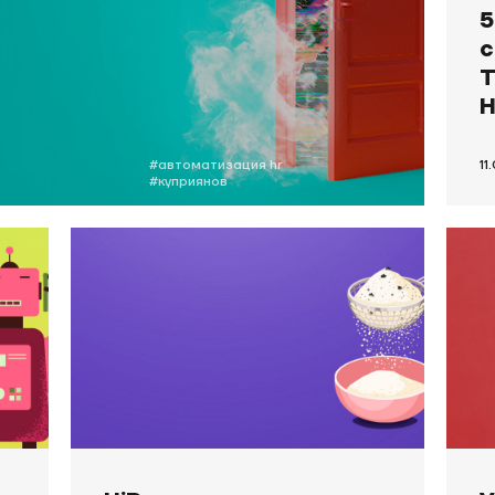
5
с
Т
H
#автоматизация hr
11
#куприянов