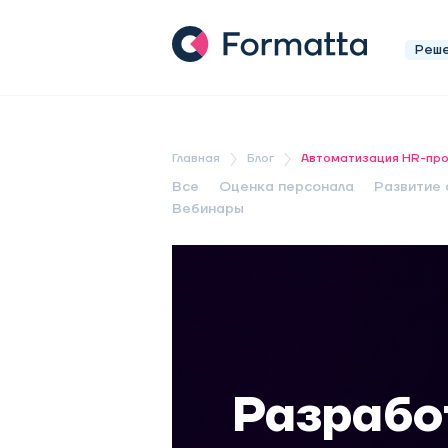
Реш
Главная
Блог
Автоматизация HR-пр
Все
Оценка персонала
Развитие 
Вебинары
Разрабо