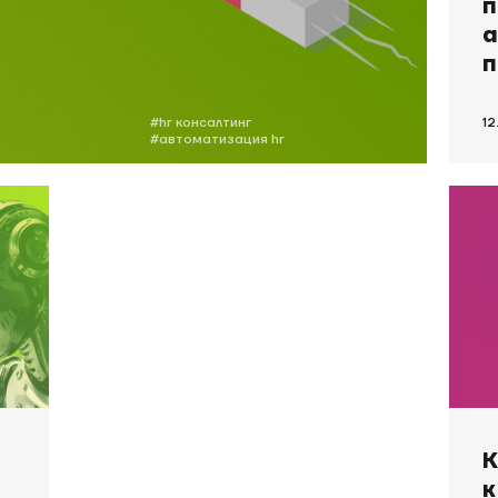
п
а
п
#hr консалтинг
12
#автоматизация hr
К
к