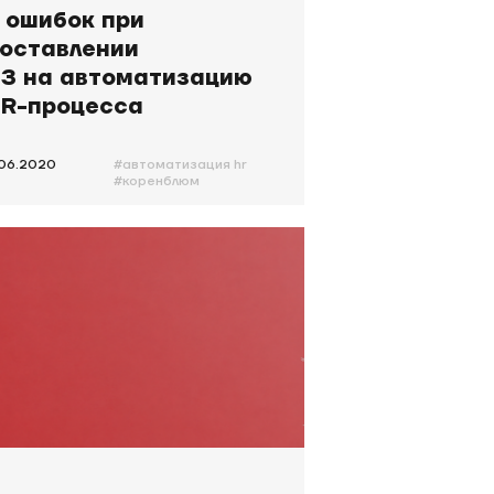
 ошибок при
оставлении
З на автоматизацию
R-процесса
.06.2020
#автоматизация hr
#коренблюм
#successfactors