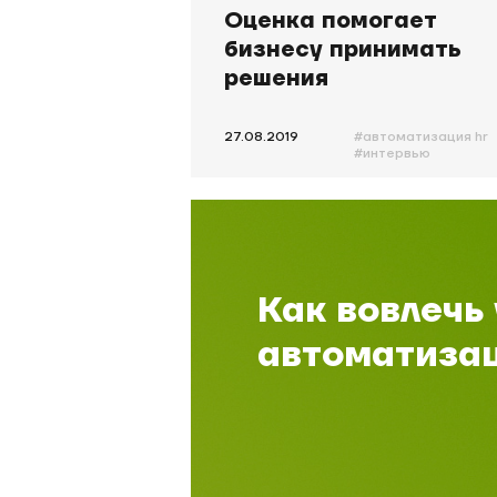
Оценка помогает
бизнесу принимать
решения
последовательно
27.08.2019
#автоматизация hr
#интервью
#автоматизация
оценки
#павлов
Как вовлечь
автоматизац