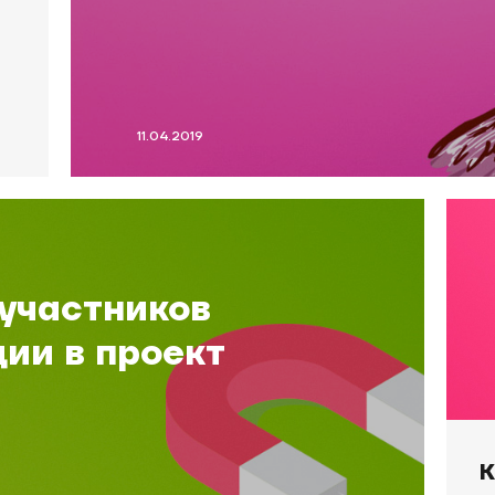
11.04.2019
 участников
ии в проект
К