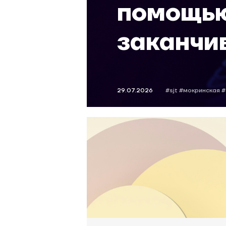
помощью 
заканчи
возможн
и начин
29.07.2026
#sjt
#мокринская
#
эксперт