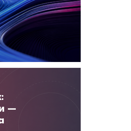
:
и —
а