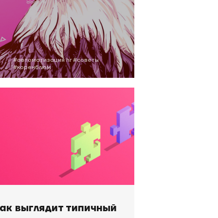
#автоматизация hr
#советы
#коренблюм
ак выглядит типичный