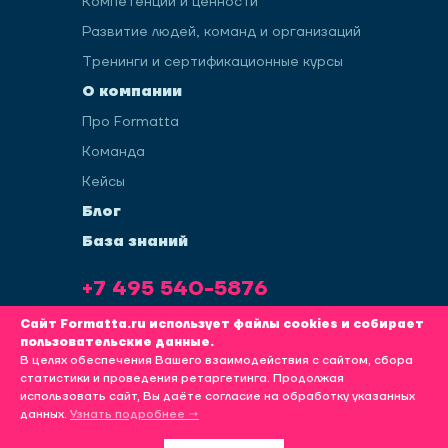
Компетенции и ценности
Развитие людей, команд и организаций
Тренинги и сертификационные курсы
О компании
Про Formatta
Команда
Кейсы
Блог
База знаний
+7 495 540-5876
info@formatta.ru
Сайт Formatta.ru использует файлы cookies и собирает
пользовательские данные.
В целях обеспечения Вашего взаимодействия с сайтом, сбора
статистики и проведения ретаргетинга. Продолжая
использовать сайт, Вы даёте согласие на обработку указанных
Политика обработки пользовательских данных
данных.
Узнать подробнее →
KINETICA
ПРОДВИЖЕНИЕ САЙТА