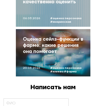
качественно оценить
сотрудников при
ограниченном бюджете
06.03.2026
#оценка персонала
#мокринская
#инструменты
оценки
Оценка сейлз-функции в
фарме: какие решения
она помогает
принимать бизнесу
20.03.2026
#оценка персонала
#илиева
#фарма
Написать нам