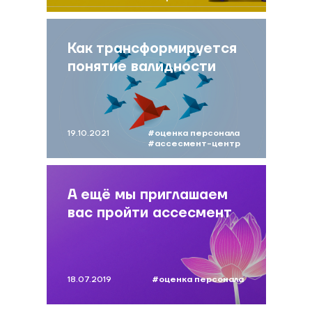
#сумина
Как трансформируется
понятие валидности
19.10.2021
#оценка персонала
#ассесмент-центр
#психометрика
#брун
А ещё мы приглашаем
вас пройти ассесмент
18.07.2019
#оценка персонала