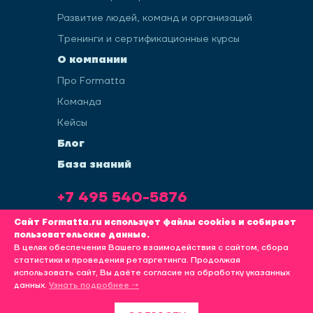
Развитие людей, команд и организаций
Тренинги и сертификационные курсы
О компании
Про Formatta
Команда
Кейсы
Блог
База знаний
+7 495 540-5876
info@formatta.ru
Сайт Formatta.ru использует файлы cookies и собирает
пользовательские данные.
В целях обеспечения Вашего взаимодействия с сайтом, сбора
статистики и проведения ретаргетинга. Продолжая
использовать сайт, Вы даёте согласие на обработку указанных
Политика обработки пользовательских данных
данных.
Узнать подробнее →
KINETICA
ПРОДВИЖЕНИЕ САЙТА