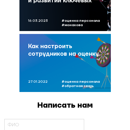
и развитии ключевых
сотрудников
16.03.2023
#оценка персонала
#монахова
#кадровыйрезерв
#преемники
Как настроить
сотрудников на оценку
27.01.2022
#оценка персонала
#обратная связь
#сумина
#оценка команды
Написать нам