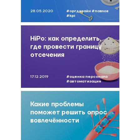
28.05.2020
#оргдизайн
#павлов
#kpi
HiPo: как определить,
где провести границу
отсечения
17.12.2019
#оценка персонала
#автоматизация
оценки
#hipo
#павлов
Какие проблемы
поможет решить опрос
вовлечённости