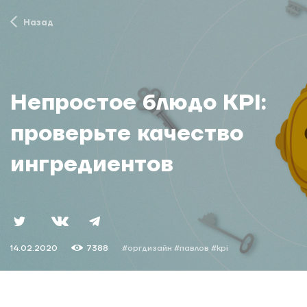
Назад
Непростое блюдо KPI:
проверьте качество
ингредиентов
14.02.2020
7388
#оргдизайн
#павлов
#kpi