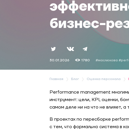
эффективн
бизнес-ре
30.01.2026
1780
#маслюкова
#per
Главная
Блог
Оценка персонала
Performance management многими
инструмент: цели, KPI, оценки, бо
самом деле ни на что не влияет, а
В проектах по пересборке perfor
с тем, что формально система в к