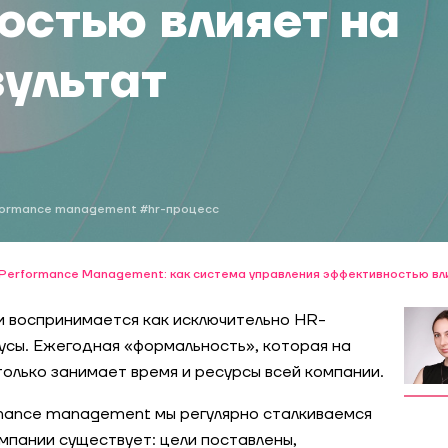
остью влияет на
зультат
formance management
#hr-процесс
Performance Management: как система управления эффективностью вл
 воспринимается как исключительно HR-
нусы. Ежегодная «формальность», которая на
 только занимает время и ресурсы всей компании.
mance management мы регулярно сталкиваемся
омпании существует: цели поставлены,