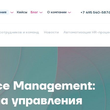
ения
Кейсы
Блог
О компании
+7 495 540-587
сотрудников и команд
Новости
Автоматизация HR-проце
ce Management:
ма управления