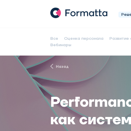
Реш
Все
Оценка персонала
Развитие 
Вебинары
Назад
Performan
как систе