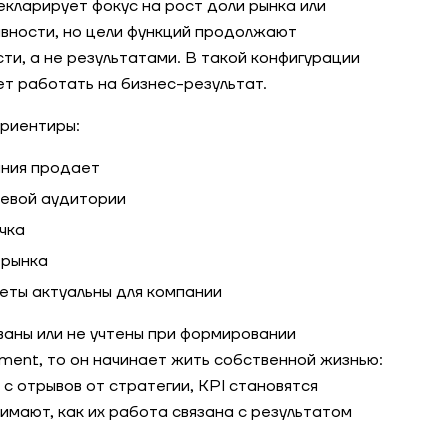
кларирует фокус на рост доли рынка или
вности, но цели функций продолжают
ти, а не результатами. В такой конфигурации
 работать на бизнес-результат.
риентиры:
ания продает
левой аудитории
чка
 рынка
еты актуальны для компании
ваны или не учтены при формировании
ent, то он начинает жить собственной жизнью:
с отрывов от стратегии, KPI становятся
имают, как их работа связана с результатом