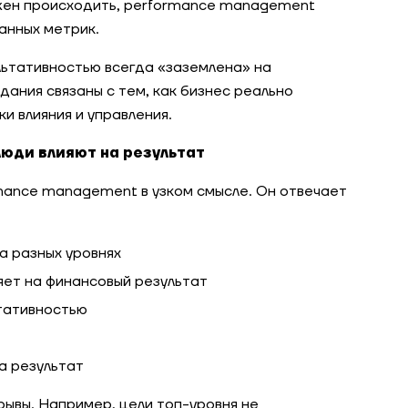
жен происходить, performance management
анных метрик.
льтативностью всегда «заземлена» на
дания связаны с тем, как бизнес реально
и влияния и управления.
 люди влияют на результат
mance management в узком смысле. Он отвечает
на разных уровнях
яет на финансовый результат
тативностью
а результат
рывы. Например, цели топ-уровня не