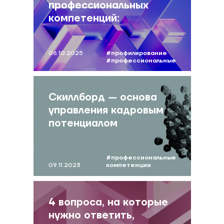
профессиональных
компетенций:
инструменты и методы
06.10.2025
#профилирование
#профессиональные
компетенции
#маслюкова
#оценка
компетенций
Скиллборд — основа
управления кадровым
потенциалом
#профессиональные
09.11.2023
компетенции
#дорофеева
#скиллборд
4 вопроса, на которые
нужно ответить,