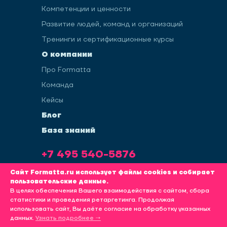
Компетенции и ценности
Развитие людей, команд и организаций
Тренинги и сертификационные курсы
О компании
Про Formatta
Команда
Кейсы
Блог
База знаний
+7 495 540-5876
info@formatta.ru
Сайт Formatta.ru использует файлы cookies и собирает
пользовательские данные.
В целях обеспечения Вашего взаимодействия с сайтом, сбора
статистики и проведения ретаргетинга. Продолжая
использовать сайт, Вы даёте согласие на обработку указанных
Политика обработки пользовательских данных
данных.
Узнать подробнее →