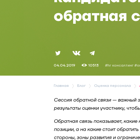
обратная с
04.04.2019
10513
#hr консалтинг
#о
Главная
Блог
Оценка персонала
Сессия обратной связи — важный э
результаты оценки участнику, чтоб
Обратная связь показывает, какие 
позиции, а на какие стоит обратит
стороны, зоны развития и огранич