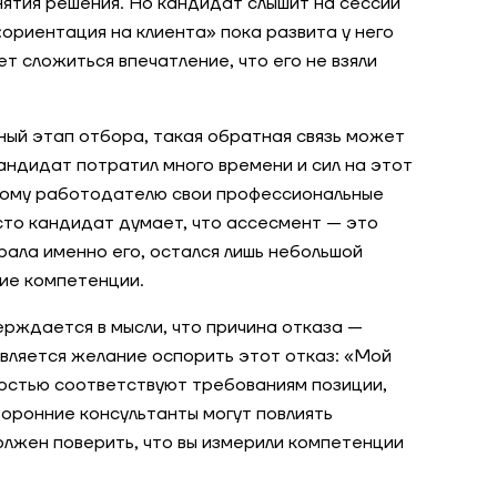
ятия решения. Но кандидат слышит на сессии
«ориентация на клиента» пока развита у него
ет сложиться впечатление, что его не взяли
ный этап отбора, такая обратная связь может
андидат потратил много времени и сил на этот
ному работодателю свои профессиональные
сто кандидат думает, что ассесмент — это
рала именно его, остался лишь небольшой
ие компетенции.
рждается в мысли, что причина отказа —
является желание оспорить этот отказ: «Мой
остью соответствуют требованиям позиции,
оронние консультанты могут повлиять
олжен поверить, что вы измерили компетенции