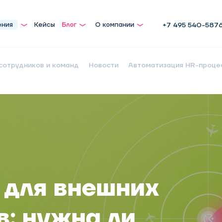
ения
Кейсы
Блог
О компании
+7 495 540-587
сотрудников и команд
Новости
Автоматизация HR-проце
 для внешних
: нужна ли