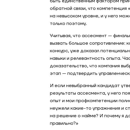
быть единственным фактором прин
обратной связи, что компетенция 
на невысоком уровне, и у него мож
только поэтому.
Учитывая, что ассесмент — финаль
вызвать большое сопротивление: к
конкурс, уже доказал потенциаль
навыки и релевантность опыта. Ча
доказательство, что компания выб
этап — подтвердить управленческ
И если невыбранный кандидат утве
результаты ассесмента, у него по
опыт и мои профкомпетенции полн
неужели какие-то упражнения и ст
на решение о найме? И почему я д
правильно?»