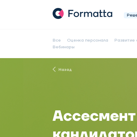
Реш
Все
Оценка персонала
Развитие 
Вебинары
Назад
Ассесмент
кандидатов