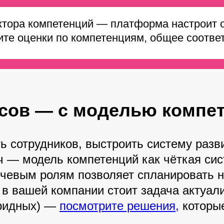
тора компетенций — платформа настроит оп
дите оценки по компетенциям, общее соотв
сов — с моделью компе
ть сотрудников, выстроить систему раз
ч — модель компетенций как чёткая сис
чевым ролям позволяет спланировать на
 в вашей компании стоит задача актуал
бридных) —
посмотрите решения,
которые