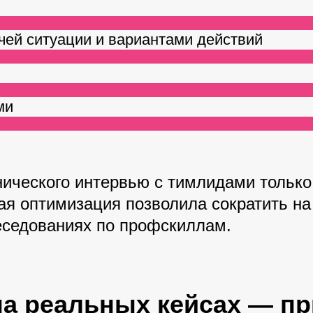
чей ситуации и вариантами действий
ми
нического интервью с тимлидами только
ая оптимизация позволила сократить на
еседованиях по профскиллам.
 на реальных кейсах — п