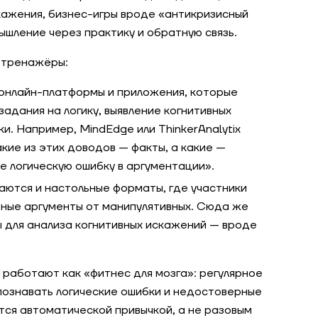
кажения, бизнес-игры вроде «антикризисный
шление через практику и обратную связь.
 тренажёры:
онлайн-платформы и приложения, которые
адания на логику, выявление когнитивных
и. Например, MindEdge или ThinkerAnalytix
акие из этих доводов — факты, а какие —
 логическую ошибку в аргументации».
аются и настольные форматы, где участники
ные аргументы от манипулятивных. Сюда же
 для анализа когнитивных искажений — вроде
ы работают как «фитнес для мозга»: регулярное
познавать логические ошибки и недостоверные
тся автоматической привычкой, а не разовым