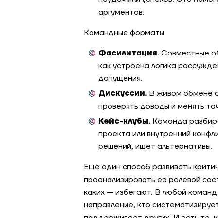
аргументов.
Командные форматы
Фасилитация.
Совместные об
как устроена логика рассужде
допущения.
Дискуссии.
В живом обмене а
проверять доводы и менять точ
Кейс-клубы.
Команда разбира
проекта или внутренний конфл
решений, ищет альтернативы.
Ещё один способ развивать крити
проанализировать её ролевой соста
каких — избегают. В любой команде
направление, кто систематизирует
поддерживает других. И есть те, 