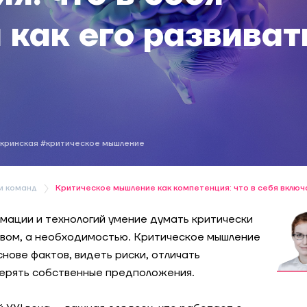
 как его развиват
кринская
#критическое мышление
и команд
Критическое мышление как компетенция: что в себя включа
ации и технологий умение думать критически
вом, а необходимостью. Критическое мышление
нове фактов, видеть риски, отличать
верять собственные предположения.