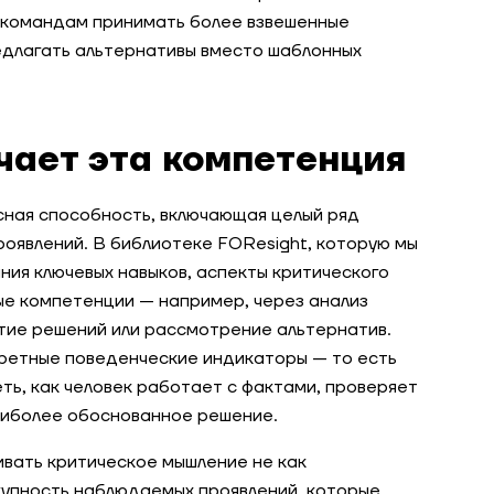
 командам принимать более взвешенные
редлагать альтернативы вместо шаблонных
чает эта компетенция
ная способность, включающая целый ряд
оявлений. В библиотеке FOResight, которую мы
ния ключевых навыков, аспекты критического
ые компетенции — например, через анализ
тие решений или рассмотрение альтернатив.
кретные поведенческие индикаторы — то есть
ть, как человек работает с фактами, проверяет
аиболее обоснованное решение.
вать критическое мышление не как
купность наблюдаемых проявлений, которые