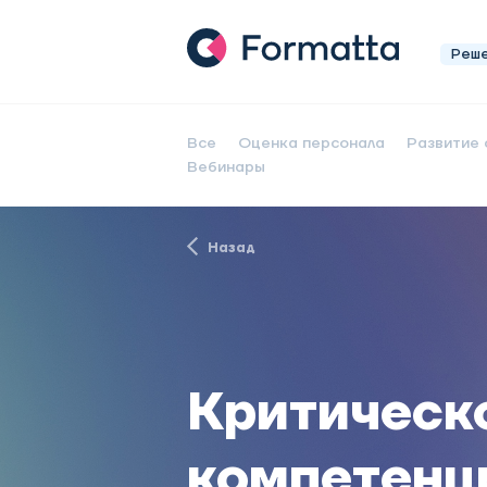
Реш
Все
Оценка персонала
Развитие 
Вебинары
Назад
Критическ
компетенци