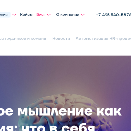
ения
Кейсы
Блог
О компании
+7 495 540-587
сотрудников и команд
Новости
Автоматизация HR-проце
ое мышление как
я: что в себя