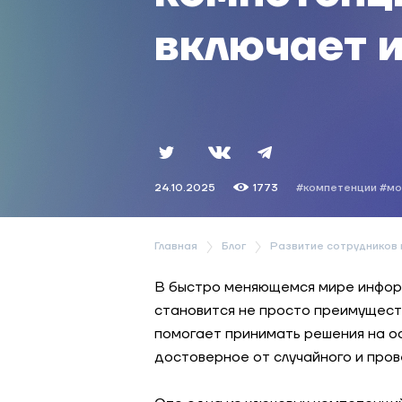
включает и
24.10.2025
1773
#компетенции
#мо
Главная
Блог
Развитие сотрудников 
В быстро меняющемся мире информ
становится не просто преимущест
помогает принимать решения на ос
достоверное от случайного и про