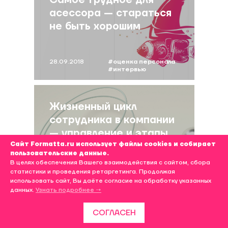
Самое трудное для
асессора — стараться
не быть хорошим
28.09.2018
#оценка персонала
#интервью
Жизненный цикл
сотрудника в компании
— управление и этапы
Сайт Formatta.ru использует файлы cookies и собирает
пользовательские данные.
В целях обеспечения Вашего взаимодействия с сайтом, сбора
17.04.2025
#оценка персонала
статистики и проведения ретаргетинга. Продолжая
#развитие
использовать сайт, Вы даёте согласие на обработку указанных
персонала
данных.
Узнать подробнее →
#жизненный цикл
#антипов
Написать нам
СОГЛАСЕН