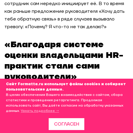
сотрудник сам нередко инициирует её. В то время
как раньше предложение руководителя «Хочу дать
тебе обратную связь» в ряде случаев вызывало
тревогу: «Почему? Я что-то не так делаю?»
«Благодаря системе
оценки владельцами
HR
-
практик стали сами
руководители»
Сайт Formatta.ru использует файлы cookies и собирает
пользовательские данные.
И задам финальный вопрос: в чём ты видишь
В целях обеспечения Вашего взаимодействия с сайтом, сбора
главную ценность автоматизации ежегодной
статистики и проведения ретаргетинга. Продолжая
оценки для компании?
использовать сайт, Вы даёте согласие на обработку указанных
данных.
Узнать подробнее →
Во-первых, система привела к тому,
СОГЛАСЕН
что
владельцами
HR
-процессов стали