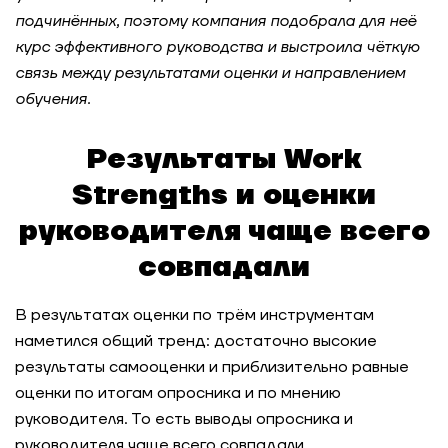
Оценка управленческих компетенций
подчинённых, поэтому компания подобрала для неё
территориальных директоров после обучения
курс эффективного руководства и выстроила чёткую
связь между результатами оценки и направлением
Оценка 300 сотрудников дирекции по
обучения.
ремонтам ЕВРАЗа за 2 месяца
Результаты
Work
Чему учить в цифре: как FMCG-компания
расставила акценты в цифровой
Strengths
и оценки
трансформации через модель цифровой
руководителя чаще всего
грамотности
совпадали
Единые стандарты для тысяч сотрудников:
трансформация системы управления
В результатах оценки по трём инструментам
талантами
наметился общий тренд: достаточно высокие
результаты самооценки и приблизительно равные
Проектирование системы Performance
оценки по итогам опросника и по мнению
Management для крупной розничной сети
электроники
руководителя. То есть выводы опросника и
руководителя чаще всего совпадали.