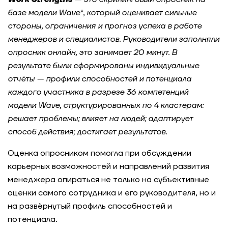
Как Авито выигрывает конкуренцию за IT-
таланты за счёт программ развития
базе модели Wave*
, который оценивает сильные
стороны, ограничения и прогноз успеха в работе
менеджеров и специалистов. Руководители заполняли
Сильные лидеры — изнутри: подготовка
главных инженеров проекта через оценку и
опросник онлайн, это занимает 20 минут. В
ИПР в компании «Инфосистемы Джет»
результате были сформированы индивидуальные
отчёты — профили способностей и потенциала
Как компания усилила команду лидеров через
каждого участника в разрезе 36 компетенций
оценку кандидатов
модели
Wave
, структурированных по 4 кластерам:
решает проблемы; влияет на людей; адаптирует
Ритейл-сеть: масштабируемая система оценки
способ действия; достигает результатов.
руководителей на 5000 человек
Оценка опросником помогла при обсуждении
Как распределить ресурсы и повысить
карьерных возможностей и направлений развития
эффективность работы департамента с
менеджера опираться не только на субъективные
помощью оценки компетенций
оценки самого сотрудника и его руководителя, но и
на развёрнутый профиль способностей и
Game assessment как инструмент развития
потенциала.
будущих лидеров с валидными результатами