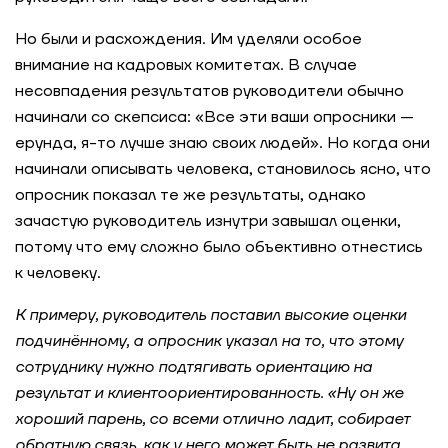
Автоматизация системы ежегодной оценки
Но были и расхождения. Им уделяли особое
персонала: новый подход к развитию культуры
диалога
внимание на кадровых комитетах. В случае
несовпадения результатов руководители обычно
Оптимизация системы оплаты труда для
начинали со скепсиса: «Все эти ваши опросники —
достижения стратегических целей в крупном
ерунда, я-то лучше знаю своих людей». Но когда они
федеральном предприятии
начинали описывать человека, становилось ясно, что
опросник показал те же результаты, однако
Масштабирование оценки без перегрузки HR:
зачастую руководитель изнутри завышал оценки,
кейс-тест для настройки
персонализированных программ обучения
потому что ему сложно было объективно отнестись
к человеку.
Повышение операционной эффективности
К примеру, руководитель поставил высокие оценки
через актуализацию и оценку компетенций в
металлургической компании
подчинённому, а опросник указал на то, что этому
сотруднику нужно подтягивать ориентацию на
результат и клиентоориентированность. «Ну он же
Оптимизация работы с ключевыми клиентами в
металлургической компании: выстраивание
хороший парень, со всеми отлично ладит, собирает
функции Key Account Managers
обратную связь, как у него может быть не развита