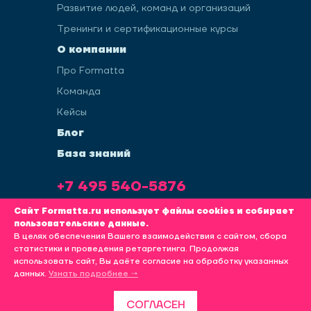
Развитие людей, команд и организаций
Тренинги и сертификационные курсы
О компании
Про Formatta
Команда
Кейсы
Блог
База знаний
+7 495 540-5876
info@formatta.ru
Сайт Formatta.ru использует файлы cookies и собирает
пользовательские данные.
В целях обеспечения Вашего взаимодействия с сайтом, сбора
статистики и проведения ретаргетинга. Продолжая
использовать сайт, Вы даёте согласие на обработку указанных
Политика обработки пользовательских данных
данных.
Узнать подробнее →
KINETICA
ПРОДВИЖЕНИЕ САЙТА
СОГЛАСЕН
© FORMATTA 2008-2026