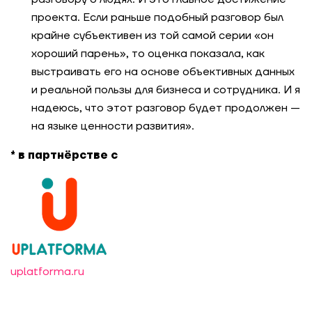
ценностям
проекта. Если раньше подобный разговор был
крайне субъективен из той самой серии «он
От оценки топ-команды к пересборке роли
хороший парень», то оценка показала, как
CEO и управленческой модели компании
выстраивать его на основе объективных данных
и реальной пользы для бизнеса и сотрудника. И я
Оценочная конференция для sales-команды:
надеюсь, что этот разговор будет продолжен —
мониторинг прогресса компетенций в игровом
формате
на языке ценности развития».
* в партнёрстве с
Оценка управленческой команды в
быстрорастущей компании при помощи опроса
360
Как подобрать персонализированную
программу обучения для большого количества
сотрудников
uplatforma.ru
Прозрачные карьерные треки для IT-компании