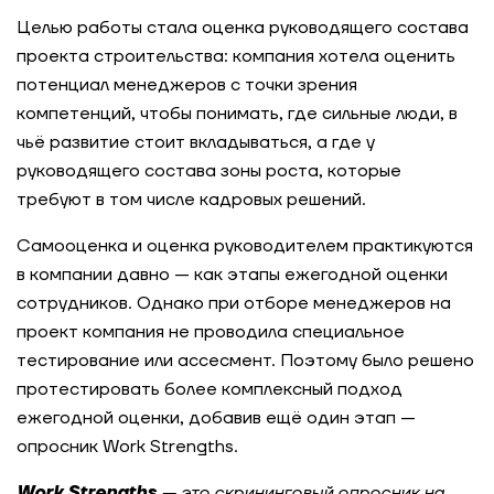
холдинга
Целью работы стала оценка руководящего состава
проекта строительства: компания хотела оценить
Как производитель продуктов питания
потенциал менеджеров с точки зрения
повысил эффективность сервисной функции
компетенций, чтобы понимать, где сильные люди, в
чьё развитие стоит вкладываться, а где у
Как IT-компания увеличила процент
руководящего состава зоны роста, которые
внутренних переходов
требуют в том числе кадровых решений.
Как экосистема МТС разработала гибридную
Самооценка и оценка руководителем практикуются
модель компетенций для сотрудников
в компании давно — как этапы ежегодной оценки
сотрудников. Однако при отборе менеджеров на
Как систематизировать управление талантами
проект компания не проводила специальное
с помощью карьерных треков
тестирование или ассесмент. Поэтому было решено
протестировать более комплексный подход
Модель компетенций как основа HR-системы:
ежегодной оценки, добавив ещё один этап —
опыт ГК «Содружество»
опросник Work Strengths.
Work Strengths
— это скрининговый опросник на