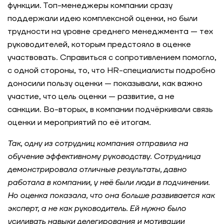
функции. Топ-менеджеры компании сразу
Профиль современного лидера: как мы
поддержали идею комплексной оценки, но были
оценили руководителей коммерческого блока
трудности на уровне среднего менеджмента — тех
крупного ритейлера
руководителей, которым предстояло в оценке
участвовать. Справиться с сопротивлением помогло,
Как мы помогли IT-компании превратить
с одной стороны, то, что HR-специалисты подробно
психометрику в инструмент развития команды
доносили пользу оценки — показывали, как важно
участие, что цель оценки — развитие, а не
Обновление корпоративных ценностей: как IT-
санкции. Во-вторых, в компании подчёркивали связь
компания превратила их в инструмент
управления и роста
оценки и мероприятий по её итогам.
Так, одну из сотрудниц компания отправила на
Обновление корпоративных ценностей:
обучение эффективному руководству. Сотрудница
крупный белорусский банк
демонстрировала отличные результаты, давно
работала в компании, у неё были люди в подчинении.
Как FORecast помогает выстраивать
системное развитие руководителей IT-
Но оценка показала, что она больше развивается как
компании
эксперт, а не как руководитель. Ей нужно было
усиливать навыки делегирования и мотивации