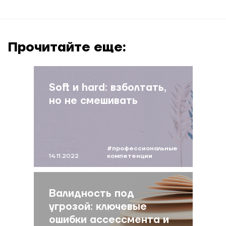
Прочитайте еще:
Soft и hard: взболтать,
но не смешивать
#профессиональные
14.11.2022
компетенции
#моделькомпетенций
#дорофеева
Валидность под
угрозой: ключевые
ошибки ассессмента и