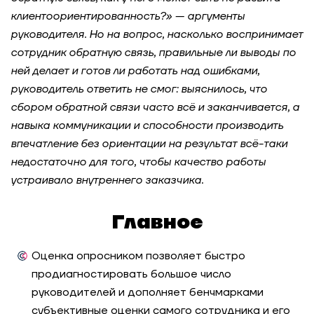
клиентоориентированность?» — аргументы
Единая модель корпоративных и лидерских
руководителя. Но на вопрос, насколько воспринимает
компетенций: как «Уралхим» выстроил процесс
сотрудник обратную связь, правильные ли выводы по
оценки и обучения на основе
компетентностного подхода
ней делает и готов ли работать над ошибками,
руководитель ответить не смог: выяснилось, что
сбором обратной связи часто всё и заканчивается, а
Кейс-стади для фармкомпании: развитие
аналитического мышления и управленческих
навыка коммуникации и способности производить
навыков команд через практический тренинг
впечатление без ориентации на результат всё-таки
недостаточно для того, чтобы качество работы
Оценка лидерского потенциала медицинских
устраивало внутреннего заказчика
.
представителей фармкомпании для отбора
преемников на управленческие роли
Главное
Как системная оценка помогает принимать
кадровые решения и развивать команды
Оценка опросником позволяет быстро
продиагностировать большое число
руководителей и дополняет бенчмарками
Как диагностика управленческих компетенций
стала точкой пересборки лидерства и
субъективные оценки самого сотрудника и его