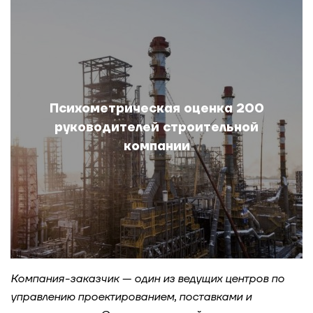
компании
Психометрическая оценка 200 руководителей
строительной компании
Трансформация культуры после M&A
Психометрическая оценка 200
руководителей строительной
Оптимизация структуры для финблока
компании
девелоперской компании
Разработка системы оценки для компании
«Свеза»
Диагностика корпоративной культуры
девелоперской компании
Компания-заказчик — один из ведущих центров по
управлению проектированием, поставками и
Комплексная оценка 270 сотрудников ПГК