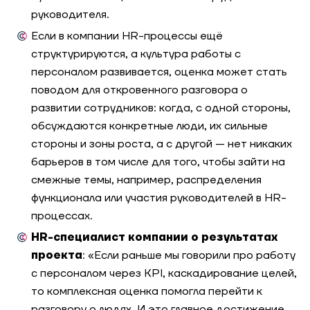
командной работы банка
руководителя.
Если в компании HR-процессы ещё
Модель профессиональных компетенций
структурируются, а культура работы с
продуктовых лидеров производственной
компании
персоналом развивается, оценка может стать
поводом для откровенного разговора о
развитии сотрудников: когда, с одной стороны,
Апдейт системы управления талантами
для «Бургер Кинг»
обсуждаются конкретные люди, их сильные
стороны и зоны роста, а с другой — нет никаких
барьеров в том числе для того, чтобы зайти на
Разработка комплекта упражнений для оценки
персонала: кейс компании в сфере
смежные темы, например, распределения
интеллектуальных продуктов и сервисов
функционала или участия руководителей в HR-
процессах.
Трансформация функции снабжения
HR-специалист компании о результатах
производственной компании: центр оценки
как основа решений по ротации и развитию
проекта
: «Если раньше мы говорили про работу
с персоналом через KPI, каскадирование целей,
то комплексная оценка помогла перейти к
Разработка ситуационного теста SJT для
оценки кандидатов на соответствие
разговору о людях. И это главное достижение