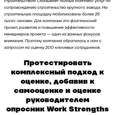
строительством. Оказывает полный комплекс услуг по
сопровождению строительства крупного завода. На
Модель ценностей для СберЗдоровья
строительную площадку мобилизованы более 25
тысяч человек. Для компании это флагманский
Кейс-тест для самодиагностики и выбора
проект, развитие и повышение эффективности
областей развития: кейс топ-3 IT-компаний в
менеджеров проекта — один из важных фокусов
России
внимания. Поэтому компания обратилась к нам с
запросом на оценку 200 ключевых сотрудников.
Ассессмент-центр для сотрудников
фармацевтической компании
Протестировать
Разработка модели ценностей, компетенций и
комплексный подход к
инструментов оценки для технологической
компании
оценке, добавив к
самооценке и оценке
Оптимизация оргструктуры
руководителем
при масштабировании компании
опросник
Work Strengths
Оценка топ-команды сельскохозяйственного