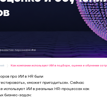
ов
развитие персонала
#ai
ний
Как компании используют ИИ в подборе, оценке и обучении сот
оров про ИИ в HR были
тестировать», «может пригодиться». Сейчас
же используют ИИ в реальных HR-процессах как
ых бизнес-задач: