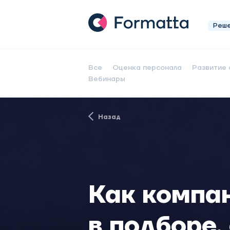
Реш
Все
Оценка персонала
Развитие 
Вебинары
Назад
Как компа
в подборе,