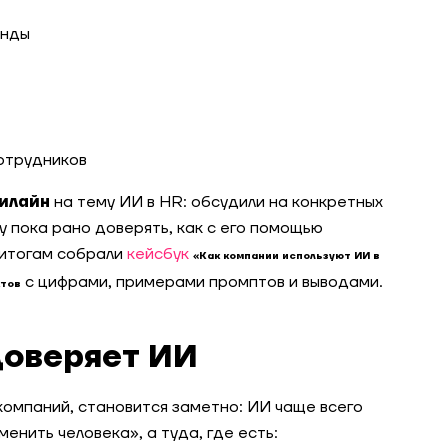
анды
отрудников
Билайн
на тему ИИ в HR: обсудили на конкретных
у пока рано доверять, как с его помощью
 итогам собрали
кейсбук
«Как компании используют ИИ в
с цифрами, примерами промптов и выводами.
ктов
доверяет ИИ
компаний, становится заметно: ИИ чаще всего
менить человека», а туда, где есть: