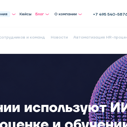
ения
Кейсы
Блог
О компании
+7 495 540-587
сотрудников и команд
Новости
Автоматизация HR-проце
нии используют И
 оценке и обучени