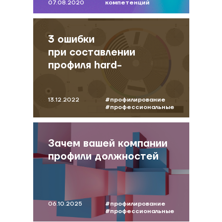
07.08.2020
компетенций
#сумина
#wave
#профилирование
3 ошибки
при составлении
профиля hard-
компетенций
13.12.2022
#профилирование
#профессиональные
компетенции
#моделькомпетенций
#дорофеева
Зачем вашей компании
профили должностей
06.10.2025
#профилирование
#профессиональные
компетенции