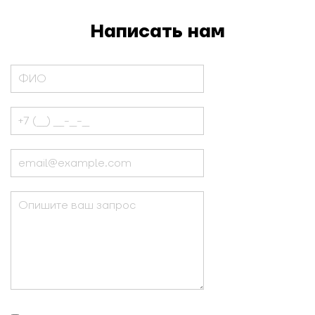
#маслюкова
#профили
Написать нам
должности