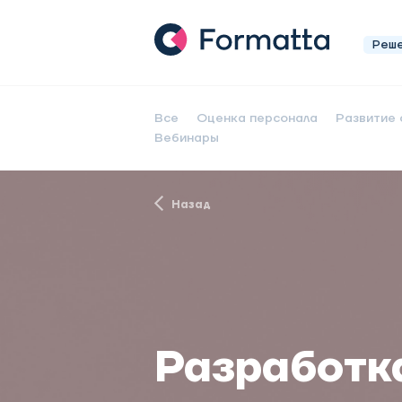
Реш
Все
Оценка персонала
Развитие 
Вебинары
Назад
Разработк