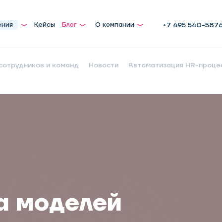
ения
Кейсы
Блог
О компании
+7 495 540-587
сотрудников и команд
Новости
Автоматизация HR-проце
а моделей