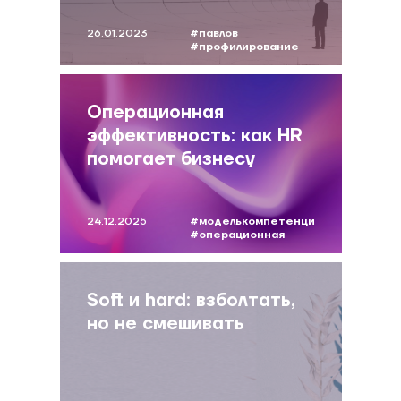
26.01.2023
#павлов
#профилирование
#моделькомпетенций
#foresight
Операционная
эффективность: как HR
помогает бизнесу
укреплять устойчивость
24.12.2025
#моделькомпетенций
#операционная
эффективность
Soft и hard: взболтать,
но не смешивать