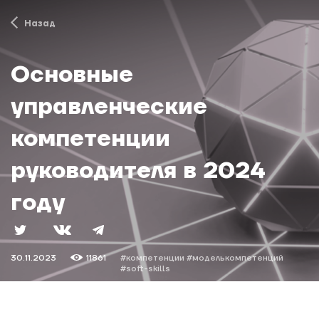
Назад
Основные
управленческие
компетенции
руководителя в 2024
году
30.11.2023
11861
#компетенции
#моделькомпетенций
#soft-skills