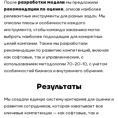
После
разработки модели
мы предложили
рекомендации по оценке
,
описав наиболее
Регулярная оценка и развитие управленцев в
релевантные инструменты для разных задач. Мы
международной фармацевтической компании
описали плюсы и особенности каждого
инструмента, чтобы команда заказчика могла
Сеть быстрого питания: оценка сотрудников
выбрать наиболее подходящие для конкретных
на успешность освоения новых задач и ролей
целей компании. Также мы разработали
рекомендации по развитию компетенций, включая
Системное управление талантами: создание
модели лидерских компетенций для
как софтовые, так и управленческие, с
горнодобывающей компании
использованием методологии 70-20-10, с учётом
особенностей бизнеса и внутреннего обучения.
Актуализация модели компетенций для
розничной сети: как создать эффективную
Результаты
систему требований для всех уровней
управления
Мы создали единую систему критериев для оценки и
развития сотрудников, которая охватывает все
Стандартизация требований к лидерам для
глобального производителя удобрений
ключевые компетенции — как софтовые, так и