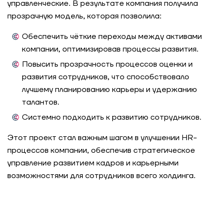
управленческие. В результате компания получила
Профиль современного лидера: как мы
прозрачную модель, которая позволила:
оценили руководителей коммерческого блока
крупного ритейлера
Обеспечить чёткие переходы между активами
компании, оптимизировав процессы развития.
Как мы помогли IT-компании превратить
Повысить прозрачность процессов оценки и
психометрику в инструмент развития команды
развития сотрудников, что способствовало
лучшему планированию карьеры и удержанию
Обновление корпоративных ценностей: как IT-
талантов.
компания превратила их в инструмент
управления и роста
Системно подходить к развитию сотрудников.
Этот проект стал важным шагом в улучшении HR-
Обновление корпоративных ценностей:
процессов компании, обеспечив стратегическое
крупный белорусский банк
управление развитием кадров и карьерными
возможностями для сотрудников всего холдинга.
Как FORecast помогает выстраивать
системное развитие руководителей IT-
компании