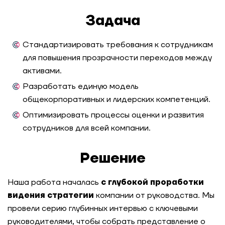
холдинга
Задача
Как производитель продуктов питания
повысил эффективность сервисной функции
Стандартизировать требования к сотрудникам
для повышения прозрачности переходов между
активами.
Как IT-компания увеличила процент
внутренних переходов
Разработать единую модель
общекорпоративных и лидерских компетенций.
Как экосистема МТС разработала гибридную
Оптимизировать процессы оценки и развития
модель компетенций для сотрудников
сотрудников для всей компании.
Как систематизировать управление талантами
Решение
с помощью карьерных треков
Наша работа началась
с
глубокой проработки
Модель компетенций как основа HR-системы:
видения стратегии
компании от руководства. Мы
опыт ГК «Содружество»
провели серию глубинных интервью с ключевыми
руководителями, чтобы собрать представление о