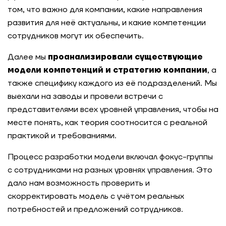
Как Авито выигрывает конкуренцию за IT-
том, что важно для компании, какие направления
таланты за счёт программ развития
развития для неё актуальны, и какие компетенции
сотрудников могут их обеспечить.
Сильные лидеры — изнутри: подготовка
главных инженеров проекта через оценку и
Далее мы
ИПР в компании «Инфосистемы Джет»
проанализировали существующие
модели компетенций и стратегию компании
,
а
также специфику каждого из её подразделений. Мы
Как компания усилила команду лидеров через
оценку кандидатов
выехали на заводы и провели встречи с
представителями всех уровней управления, чтобы на
месте понять, как теория соотносится с реальной
Ритейл-сеть: масштабируемая система оценки
руководителей на 5000 человек
практикой и требованиями.
Процесс разработки модели включал фокус-группы
Как распределить ресурсы и повысить
с сотрудниками на разных уровнях управления. Это
эффективность работы департамента с
помощью оценки компетенций
дало нам возможность проверить и
скорректировать модель с учётом реальных
потребностей и предложений сотрудников.
Game assessment как инструмент развития
будущих лидеров с валидными результатами