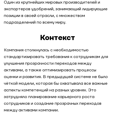
Один из крупнейших мировых производителей и
экспортеров удобрений, занимающий лидирующие
Модель ценностей для СберЗдоровья
позиции в своей отрасли, с множеством
подразделений по всему миру.
Кейс-тест для самодиагностики и выбора
областей развития: кейс топ-3 IT-компаний в
России
Контекст
Компания столкнулась с необходимостью
Ассессмент-центр для сотрудников
фармацевтической компании
стандартизировать требования к сотрудникам для
улучшения прозрачности переходов между
Разработка модели ценностей, компетенций и
активами, а также оптимизировать процессы
инструментов оценки для технологической
оценки и развития. В предыдущей системе не было
компании
чёткой модели, которая бы охватывала все важные
аспекты компетенций на разных уровнях. Это
Оптимизация оргструктуры
затрудняло планирование карьерного роста
при масштабировании компании
сотрудников и создание прозрачных переходов
между активами компании.
Оценка топ-команды сельскохозяйственного