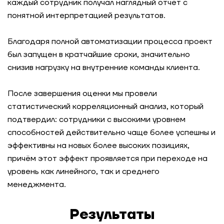
Как Авито выигрывает конкуренцию за IT-
каждый сотрудник получал наглядный отчёт с
таланты за счёт программ развития
понятной интерпретацией результатов.
Сильные лидеры — изнутри: подготовка
Благодаря полной автоматизации процесса проект
главных инженеров проекта через оценку и
был запущен в кратчайшие сроки, значительно
ИПР в компании «Инфосистемы Джет»
снизив нагрузку на внутренние команды клиента.
Как компания усилила команду лидеров через
После завершения оценки мы провели
оценку кандидатов
статистический корреляционный анализ, который
подтвердил: сотрудники с высокими уровнем
Ритейл-сеть: масштабируемая система оценки
способностей действительно чаще более успешны и
руководителей на 5000 человек
эффективны на новых более высоких позициях,
причём этот эффект проявляется при переходе на
Как распределить ресурсы и повысить
эффективность работы департамента с
уровень как линейного, так и среднего
помощью оценки компетенций
менеджмента.
Game assessment как инструмент развития
Результаты
будущих лидеров с валидными результатами