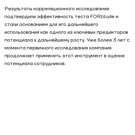
Результаты корреляционного исследования
Регулярная оценка и развитие управленцев в
подтвердили эффективность теста FORtitude и
международной фармацевтической компании
стали основанием для его дальнейшего
использования как одного из ключевых предикторов
Сеть быстрого питания: оценка сотрудников
потенциала к дальнейшему росту. Уже более 3 лет с
на успешность освоения новых задач и ролей
момента первичного исследования компания
продолжает применять этот инструмент в оценке
Системное управление талантами: создание
потенциала сотрудников.
модели лидерских компетенций для
горнодобывающей компании
Актуализация модели компетенций для
розничной сети: как создать эффективную
систему требований для всех уровней
управления
Стандартизация требований к лидерам для
глобального производителя удобрений