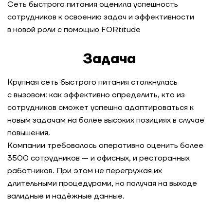
Сеть быстрого питания оценила успешность
сотрудников к освоению задач и эффективности
Модель ценностей для СберЗдоровья
в новой роли с помощью FORtitude
Кейс-тест для самодиагностики и выбора
Задача
областей развития: кейс топ-3 IT-компаний в
России
Крупная сеть быстрого питания столкнулась
с вызовом: как эффективно определить, кто из
Ассессмент-центр для сотрудников
фармацевтической компании
сотрудников сможет успешно адаптироваться к
новым задачам на более высоких позициях в случае
Разработка модели ценностей, компетенций и
повышения.
инструментов оценки для технологической
Компании требовалось оперативно оценить более
компании
3500 сотрудников — и офисных, и ресторанных
работников. При этом не перегружая их
Оптимизация оргструктуры
длительными процедурами, но получая на выходе
при масштабировании компании
валидные и надёжные данные.
Оценка топ-команды сельскохозяйственного