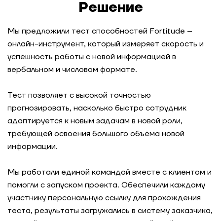
Решение
холдинга
Мы предложили тест способностей Fortitude –
Как производитель продуктов питания
повысил эффективность сервисной функции
онлайн-инструмент, который измеряет скорость и
успешность работы с новой информацией в
вербальном и числовом формате.
Как IT-компания увеличила процент
внутренних переходов
Тест позволяет с высокой точностью
прогнозировать, насколько быстро сотрудник
Как экосистема МТС разработала гибридную
модель компетенций для сотрудников
адаптируется к новым задачам в новой роли,
требующей освоения большого объёма новой
информации.
Как систематизировать управление талантами
с помощью карьерных треков
Мы работали единой командой вместе с клиентом и
Модель компетенций как основа HR-системы:
помогли с запуском проекта. Обеспечили каждому
опыт ГК «Содружество»
участнику персональную ссылку для прохождения
теста, результаты загружались в систему заказчика,