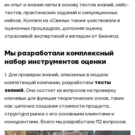
их опыт и знания легли в основу тестов знаний, кейс-
тестов, практических заданий и симуляционных
Регулярная оценка и развитие управленцев в
международной фармацевтической компании
кейсов. Коллеги из «Свезы» также участвовали в
оценочных процедурах, дополняя оценку
отраслевой экспертизой и взглядом от бизнеса.
Сеть быстрого питания: оценка сотрудников
на успешность освоения новых задач и ролей
Мы разработали комплексный
Системное управление талантами: создание
набор инструментов оценки
модели лидерских компетенций для
горнодобывающей компании
1. Для проверки знаний, описанных в модели
компетенций компании, разработали
тесты
Актуализация модели компетенций для
знаний.
Они состоят из вопросов на проверку
розничной сети: как создать эффективную
ключевых для функции теоретических основ, таких
систему требований для всех уровней
управления
как: цепочка создания стоимости продукта,
структура рынка с его основными клиентами и
Стандартизация требований к лидерам для
конкурентами. Всего мы разработали 112 вопросов:
глобального производителя удобрений