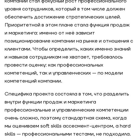
компании стал фокусный рост профессионального
уровня сотрудников, который в том числе должен
Модель ценностей для СберЗдоровья
обеспечить достижение стратегических целей.
Приоритетной в этом плане стала функция продаж
Кейс-тест для самодиагностики и выбора
и маркетинга: именно от неё зависит
областей развития: кейс топ-3 IT-компаний в
позиционирование компании на рынке и отношения с
России
клиентами. Чтобы определить, каких именно знаний
и навыков сотрудникам не хватает, требовалось
Ассессмент-центр для сотрудников
провести оценку: как профессиональных
фармацевтической компании
компетенций, так и управленческих — по модели
компетенций компании.
Разработка модели ценностей, компетенций и
инструментов оценки для технологической
Специфика проекта состояла в том, что разделить
компании
внутри функции продаж и маркетинга
профессиональные и управленческие компетенции
Оптимизация оргструктуры
очень сложно, поэтому стандартная схема, когда
при масштабировании компании
мы оцениваем soft skills ассесмент-центром, а hard
skills — профессиональными тестами, не подходила.
Оценка топ-команды сельскохозяйственного