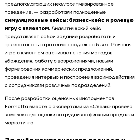
предпогалагающих неалгоритмизированное
Оценка управленческих компетенций
территориальных директоров после обучения
поведение, — разработали полноценные
симуляционные кейсы: бизнес-кейс и ролевую
игру с клиентом.
Аналитический кейс
Оценка 300 сотрудников дирекции по
ремонтам ЕВРАЗа за 2 месяца
представляет собой задание разработать и
презентовать стратегию продаж на 5 лет. Ролевая
Чему учить в цифре: как FMCG-компания
игра с клиентом оценивает знания методов
расставила акценты в цифровой
убеждения, работу с возражениями, навыки
трансформации через модель цифровой
формирования коммерческих предложений,
грамотности
проведения интервью и построения взаимодействия
с сотрудниками различных подразделений.
Единые стандарты для тысяч сотрудников:
трансформация системы управления
После разработки оценочных инструментов
талантами
Formatta вместе с экспертами из «Свезы» провела
комплексную оценку сотрудников функции продаж и
Проектирование системы Performance
Management для крупной розничной сети
маркетинга.
электроники