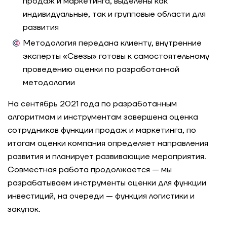
продаж и маркетинга, выделены как
командной работы банка
индивидуальные, так и групповые области для
развития
Модель профессиональных компетенций
продуктовых лидеров производственной
Методология передана клиенту, внутренние
компании
эксперты «Свезы» готовы к самостоятельному
проведению оценки по разработанной
Апдейт системы управления талантами
методологии
для «Бургер Кинг»
На сентябрь 2021 года по разработанным
алгоритмам и инструментам завершена оценка
Разработка комплекта упражнений для оценки
персонала: кейс компании в сфере
сотрудников функции продаж и маркетинга, по
интеллектуальных продуктов и сервисов
итогам оценки компания определяет направления
развития и планирует развивающие мероприятия.
Трансформация функции снабжения
Совместная работа продолжается — мы
производственной компании: центр оценки
разрабатываем инструменты оценки для функции
как основа решений по ротации и развитию
инвестиций, на очереди — функция логистики и
закупок.
Разработка ситуационного теста SJT для
оценки кандидатов на соответствие