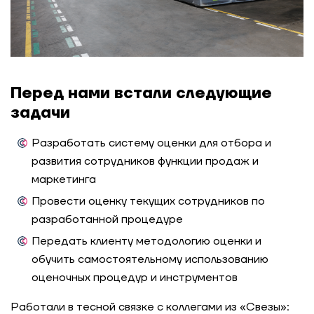
Как Авито выигрывает конкуренцию за IT-
таланты за счёт программ развития
Сильные лидеры — изнутри: подготовка
главных инженеров проекта через оценку и
ИПР в компании «Инфосистемы Джет»
Перед нами встали следующие
задачи
Как компания усилила команду лидеров через
оценку кандидатов
Разработать систему оценки для отбора и
развития сотрудников функции продаж и
Ритейл-сеть: масштабируемая система оценки
маркетинга
руководителей на 5000 человек
Провести оценку текущих сотрудников по
разработанной процедуре
Как распределить ресурсы и повысить
эффективность работы департамента с
Передать клиенту методологию оценки и
помощью оценки компетенций
обучить самостоятельному использованию
оценочных процедур и инструментов
Game assessment как инструмент развития
будущих лидеров с валидными результатами
Работали в тесной связке с коллегами из «‎Свезы»: