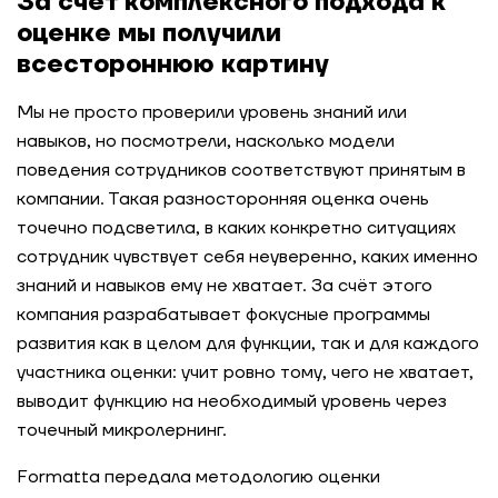
За счёт комплексного подхода к
Автоматизация системы ежегодной оценки
оценке мы получили
персонала: новый подход к развитию культуры
всестороннюю картину
диалога
Мы не просто проверили уровень знаний или
Оптимизация системы оплаты труда для
навыков, но посмотрели, насколько модели
достижения стратегических целей в крупном
федеральном предприятии
поведения сотрудников соответствуют принятым в
компании. Такая разносторонняя оценка очень
точечно подсветила, в каких конкретно ситуациях
Масштабирование оценки без перегрузки HR:
кейс-тест для настройки
сотрудник чувствует себя неуверенно, каких именно
персонализированных программ обучения
знаний и навыков ему не хватает. За счёт этого
компания разрабатывает фокусные программы
Повышение операционной эффективности
развития как в целом для функции, так и для каждого
через актуализацию и оценку компетенций в
участника оценки: учит ровно тому, чего не хватает,
металлургической компании
выводит функцию на необходимый уровень через
точечный микролернинг.
Оптимизация работы с ключевыми клиентами в
металлургической компании: выстраивание
Formatta передала методологию оценки
функции Key Account Managers