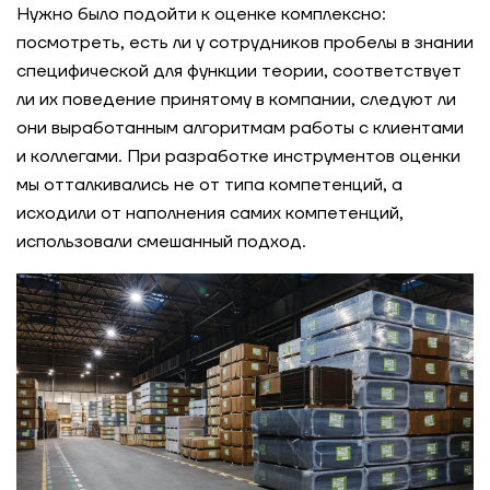
холдинга
Нужно было подойти к оценке комплексно:
посмотреть, есть ли у сотрудников пробелы в знании
специфической для функции теории, соответствует
Как производитель продуктов питания
повысил эффективность сервисной функции
ли их поведение принятому в компании, следуют ли
они выработанным алгоритмам работы с клиентами
и коллегами. При разработке инструментов оценки
Как IT-компания увеличила процент
внутренних переходов
мы отталкивались не от типа компетенций, а
исходили от наполнения самих компетенций,
использовали смешанный подход.
Как экосистема МТС разработала гибридную
модель компетенций для сотрудников
Как систематизировать управление талантами
с помощью карьерных треков
Модель компетенций как основа HR-системы:
опыт ГК «Содружество»