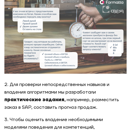
Профиль современного лидера: как мы
оценили руководителей коммерческого блока
крупного ритейлера
Как мы помогли IT-компании превратить
психометрику в инструмент развития команды
Обновление корпоративных ценностей: как IT-
компания превратила их в инструмент
управления и роста
2. Для проверки непосредственных навыков и
Обновление корпоративных ценностей:
крупный белорусский банк
владения алгоритмами мы разработали
практические задания,
например, разместить
заказ в SAP, составить прогноз продаж.
Как FORecast помогает выстраивать
системное развитие руководителей IT-
компании
3. Чтобы оценить владение необходимыми
моделями поведения для компетенций,