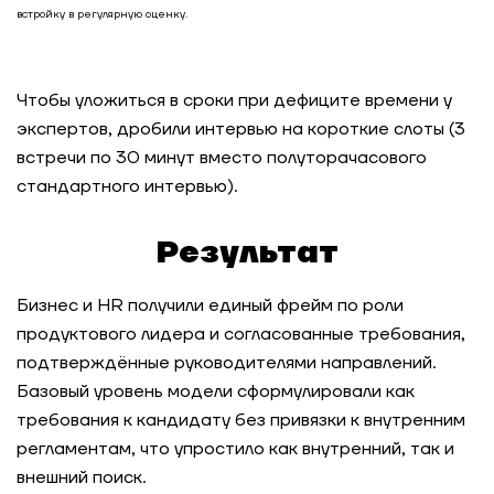
Как Авито выигрывает конкуренцию за IT-
встройку в регулярную оценку.
таланты за счёт программ развития
Сильные лидеры — изнутри: подготовка
Чтобы уложиться в сроки при дефиците времени у
главных инженеров проекта через оценку и
ИПР в компании «Инфосистемы Джет»
экспертов, дробили интервью на короткие слоты (3
встречи по 30 минут вместо полуторачасового
стандартного интервью).
Как компания усилила команду лидеров через
оценку кандидатов
Результат
Ритейл-сеть: масштабируемая система оценки
руководителей на 5000 человек
Бизнес и HR получили единый фрейм по роли
продуктового лидера и согласованные требования,
Как распределить ресурсы и повысить
подтверждённые руководителями направлений.
эффективность работы департамента с
Базовый уровень модели сформулировали как
помощью оценки компетенций
требования к кандидату без привязки к внутренним
регламентам, что упростило как внутренний, так и
Game assessment как инструмент развития
внешний поиск.
будущих лидеров с валидными результатами