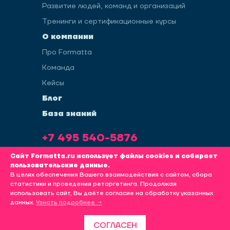
Развитие людей, команд и организаций
Тренинги и сертификационные курсы
О компании
Про Formatta
Команда
Кейсы
Блог
База знаний
+7 495 540-5876
info@formatta.ru
Сайт Formatta.ru использует файлы cookies и собирает
пользовательские данные.
В целях обеспечения Вашего взаимодействия с сайтом, сбора
статистики и проведения ретаргетинга. Продолжая
использовать сайт, Вы даёте согласие на обработку указанных
Политика обработки пользовательских данных
данных.
Узнать подробнее →
KINETICA
ПРОДВИЖЕНИЕ САЙТА
СОГЛАСЕН
© FORMATTA 2008-2026