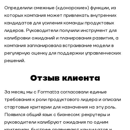
Определили смежные («донорские») функции, из
Регулярная оценка и развитие управленцев в
которых компания может привлекать внутренних
международной фармацевтической компании
кандидатов для усиления команды продуктовых
лидеров. Руководители получили инструмент для
Сеть быстрого питания: оценка сотрудников
калибровки ожиданий и планирования развития, а
на успешность освоения новых задач и ролей
компания запланировала встраивание модели в
регулярную оценку для поддержки управленческих
Системное управление талантами: создание
решений.
модели лидерских компетенций для
горнодобывающей компании
Отзыв клиента
Актуализация модели компетенций для
розничной сети: как создать эффективную
За месяц мы с Formatta согласовали единые
систему требований для всех уровней
требования к роли продуктового лидера и описали
управления
стартовые критерии для назначения на эту роль.
Появился общий язык с бизнесом: рекрутеры и
Стандартизация требований к лидерам для
руководители калибруют ожидания по одним
глобального производителя удобрений
критериям, быстрее сравнивают кандидатов и