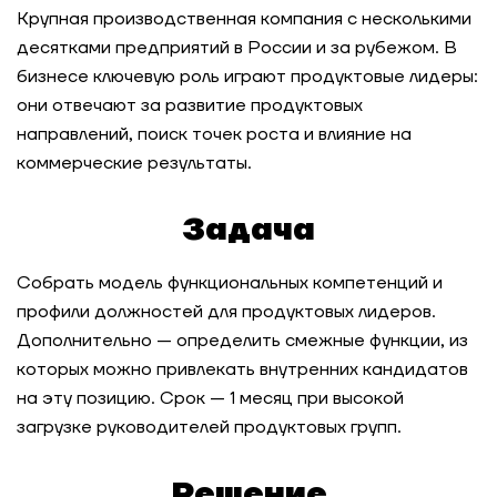
Крупная производственная компания с несколькими
десятками предприятий в России и за рубежом. В
Модель ценностей для СберЗдоровья
бизнесе ключевую роль играют продуктовые лидеры:
они отвечают за развитие продуктовых
Кейс-тест для самодиагностики и выбора
областей развития: кейс топ-3 IT-компаний в
направлений, поиск точек роста и влияние на
России
коммерческие результаты.
Ассессмент-центр для сотрудников
Задача
фармацевтической компании
Собрать модель функциональных компетенций и
Разработка модели ценностей, компетенций и
профили должностей для продуктовых лидеров.
инструментов оценки для технологической
Дополнительно — определить смежные функции, из
компании
которых можно привлекать внутренних кандидатов
на эту позицию. Срок — 1 месяц при высокой
Оптимизация оргструктуры
при масштабировании компании
загрузке руководителей продуктовых групп.
Решение
Оценка топ-команды сельскохозяйственного