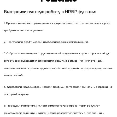
холдинга
Выстроили плотную работу с HRBP функции:
Как производитель продуктов питания
повысил эффективность сервисной функции
1. Провели интервью с руководителями продуктовых групп: описали задачи роли,
требуемые знания и умения.
Как IT-компания увеличила процент
внутренних переходов
2. Подготовили драфт модели профессиональных компетенций.
3. Собрали комментарии от руководителей продуктовых групп и провели общую
Как экосистема МТС разработала гибридную
встречу всех руководителей: обсудили различия в описании компетенций,
модель компетенций для сотрудников
которые выявили в разных группах, выработали единый подход к моделированию
компетенций.
Как систематизировать управление талантами
с помощью карьерных треков
4. Доработали модель, сформировали профили, согласовали финальные правки на
повторной встрече.
Модель компетенций как основа HR-системы:
опыт ГК «Содружество»
5. Передали материалы; клиент самостоятельно презентовал результат
руководителю функции и запланировал разработку инструментов оценки и